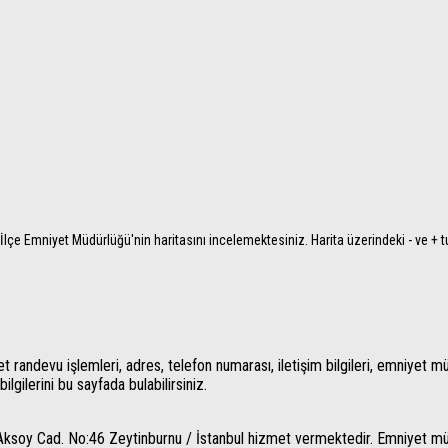
İlçe Emniyet Müdürlüğü'nin haritasını incelemektesiniz. Harita üzerindeki - ve + tu
andevu işlemleri, adres, telefon numarası, iletişim bilgileri, emniyet müdü
gilerini bu sayfada bulabilirsiniz.
ksoy Cad. No:46 Zeytinburnu / İstanbul hizmet vermektedir. Emniyet m