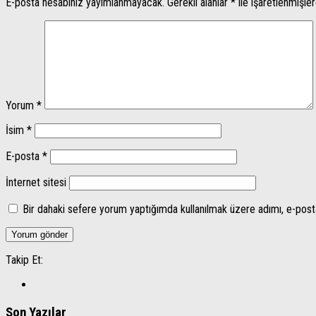
E-posta hesabınız yayımlanmayacak.
Gerekli alanlar
*
ile işaretlenmişler
Yorum
*
İsim
*
E-posta
*
İnternet sitesi
Bir dahaki sefere yorum yaptığımda kullanılmak üzere adımı, e-post
Takip Et:
Son Yazılar