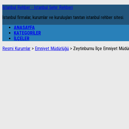
İstanbul Rehber - İstanbul Şehir Rehberi
İstanbul firmalar, kurumlar ve kuruluşları tanıtan istanbul rehber sitesi.
ANASAYFA
KATEGORILER
İLÇELER
Resmi Kurumlar
>
Emniyet Müdürlüğü
>
Zeytinburnu İlçe Emniyet Müdü