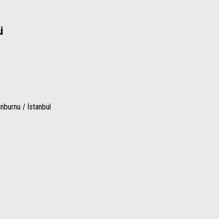
ü
y
burnu / İstanbul