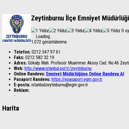
Zeytinburnu İlçe Emniyet Müdürlüğ
0 o
Loading...
1.072 görüntülenme
Telefon:
0212 547 97 61
Faks:
0212 582 32 19
Adres:
Gökalp Mah. Profesör Muammer Aksoy Cad. No:46 Zeytin
Web:
http://www.istanbul.pol.tr/zeytinburnu
Online Randevu:
Emniyet Müdürlüğüne Online Randevu Al
Pasaport Randevu:
https://epasaport.egm.gov.tr
E-posta:
istanbulzeytinburnu@egm.gov.tr
Reklam:
-
Harita