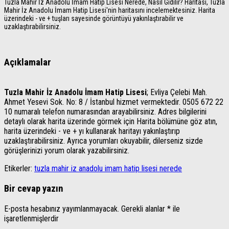
Tuzla Mahir İz Anadolu İmam Hatip Lisesi Nerede, Nasıl Gidilir? Haritası, Tuzla
Mahir İz Anadolu İmam Hatip Lisesi'nin haritasını incelemektesiniz. Harita
üzerindeki - ve + tuşları sayesinde görüntüyü yakınlaştırabilir ve
uzaklaştırabilirsiniz.
Açıklamalar
Tuzla Mahir İz Anadolu İmam Hatip Lisesi
; Evliya Çelebi Mah.
Ahmet Yesevi Sok. No: 8 / İstanbul hizmet vermektedir. 0505 672 22
10 numaralı telefon numarasından arayabilirsiniz. Adres bilgilerini
detaylı olarak harita üzerinde görmek için Harita bölümüne göz atın,
harita üzerindeki - ve + yı kullanarak haritayı yakınlaştırıp
uzaklaştırabilirsiniz. Ayrıca yorumları okuyabilir, dilerseniz sizde
görüşlerinizi yorum olarak yazabilirsiniz.
Etikerler:
tuzla mahir iz anadolu imam hatip lisesi nerede
Bir cevap yazın
E-posta hesabınız yayımlanmayacak.
Gerekli alanlar
*
ile
işaretlenmişlerdir