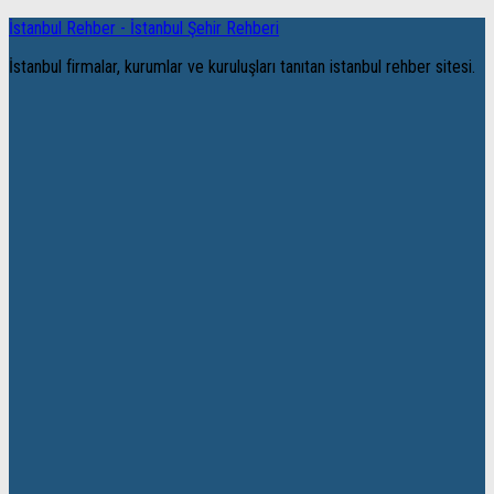
İstanbul Rehber - İstanbul Şehir Rehberi
İstanbul firmalar, kurumlar ve kuruluşları tanıtan istanbul rehber sitesi.