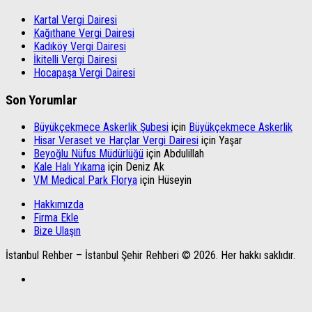
Kartal Vergi Dairesi
Kağıthane Vergi Dairesi
Kadıköy Vergi Dairesi
İkitelli Vergi Dairesi
Hocapaşa Vergi Dairesi
Son Yorumlar
Büyükçekmece Askerlik Şubesi
için
Büyükçekmece Askerlik
Hisar Veraset ve Harçlar Vergi Dairesi
için
Yaşar
Beyoğlu Nüfus Müdürlüğü
için
Abdulillah
Kale Halı Yıkama
için
Deniz Ak
VM Medical Park Florya
için
Hüseyin
Hakkımızda
Firma Ekle
Bize Ulaşın
İstanbul Rehber – İstanbul Şehir Rehberi © 2026. Her hakkı saklıdır.