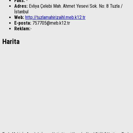
Faks:
-
Adres:
Evliya Çelebi Mah. Ahmet Yesevi Sok. No: 8
Tuzla
/
İstanbul
Web:
http://tuzlamahirizaihl.meb.k12.tr
E-posta:
757705@meb.k12.tr
Reklam:
-
Harita