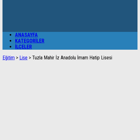
ANASAYFA
KATEGORILER
İLÇELER
Eğitim
>
Lise
>
Tuzla Mahir İz Anadolu İmam Hatip Lisesi