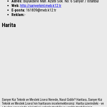
Adres:
Büyükdere Mah. Azatlı Sok. No: 6
Sarıyer
/
İstanbul
Web:
http://sariyerkml.meb.k12.tr
E-posta:
161839@meb.k12.tr
Reklam:
-
Harita
Sarıyer Kız Teknik ve Meslek Lisesi Nerede, Nasıl Gidilir? Haritası, Sarıyer Kız
Teknik ve Meslek Lisesi'nin haritasını incelemektesiniz. Harita üzerindeki - ve