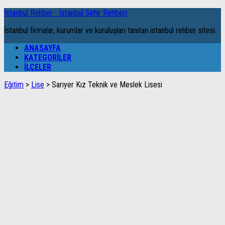
İstanbul Rehber - İstanbul Şehir Rehberi
İstanbul firmalar, kurumlar ve kuruluşları tanıtan istanbul rehber sitesi.
ANASAYFA
KATEGORILER
İLÇELER
Eğitim
>
Lise
>
Sarıyer Kız Teknik ve Meslek Lisesi