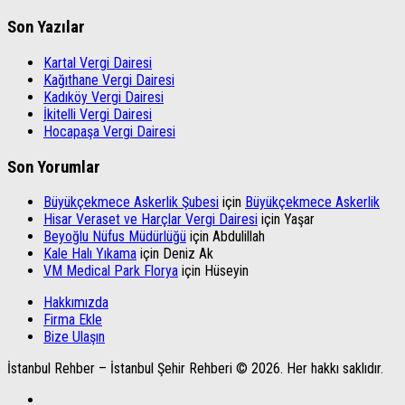
Son Yazılar
Kartal Vergi Dairesi
Kağıthane Vergi Dairesi
Kadıköy Vergi Dairesi
İkitelli Vergi Dairesi
Hocapaşa Vergi Dairesi
Son Yorumlar
Büyükçekmece Askerlik Şubesi
için
Büyükçekmece Askerlik
Hisar Veraset ve Harçlar Vergi Dairesi
için
Yaşar
Beyoğlu Nüfus Müdürlüğü
için
Abdulillah
Kale Halı Yıkama
için
Deniz Ak
VM Medical Park Florya
için
Hüseyin
Hakkımızda
Firma Ekle
Bize Ulaşın
İstanbul Rehber – İstanbul Şehir Rehberi © 2026. Her hakkı saklıdır.