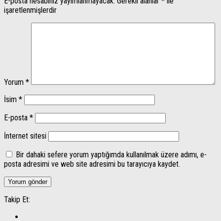
E-posta hesabınız yayımlanmayacak.
Gerekli alanlar
*
ile
işaretlenmişlerdir
Yorum
*
İsim
*
E-posta
*
İnternet sitesi
Bir dahaki sefere yorum yaptığımda kullanılmak üzere adımı, e-
posta adresimi ve web site adresimi bu tarayıcıya kaydet.
Takip Et: