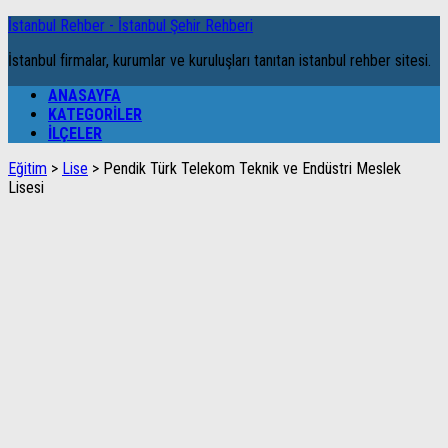
İstanbul Rehber - İstanbul Şehir Rehberi
İstanbul firmalar, kurumlar ve kuruluşları tanıtan istanbul rehber sitesi.
ANASAYFA
KATEGORILER
İLÇELER
Eğitim
>
Lise
>
Pendik Türk Telekom Teknik ve Endüstri Meslek
Lisesi