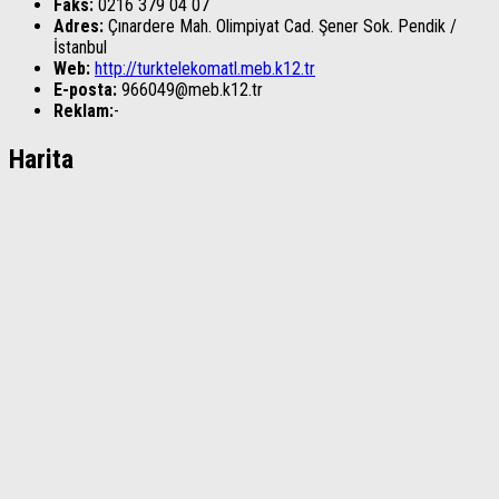
Faks:
0216 379 04 07
Adres:
Çınardere Mah. Olimpiyat Cad. Şener Sok.
Pendik
/
İstanbul
Web:
http://turktelekomatl.meb.k12.tr
E-posta:
966049@meb.k12.tr
Reklam:
-
Harita