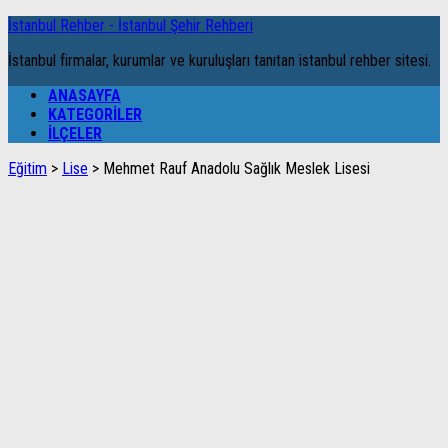
İstanbul Rehber - İstanbul Şehir Rehberi
İstanbul firmalar, kurumlar ve kuruluşları tanıtan istanbul rehber sitesi.
ANASAYFA
KATEGORILER
İLÇELER
Eğitim
>
Lise
>
Mehmet Rauf Anadolu Sağlık Meslek Lisesi