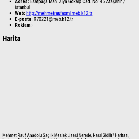
Adres:
Esatpaşa Mah. Ziya Gökalp Cad. No: 45
Ataşehir
/
İstanbul
Web:
http://mehmetraufasml.meb.k12.tr
E-posta:
970221@meb.k12.tr
Reklam:
-
Harita
Mehmet Rauf Anadolu Sağlık Meslek Lisesi Nerede, Nasıl Gidilir? Haritası,