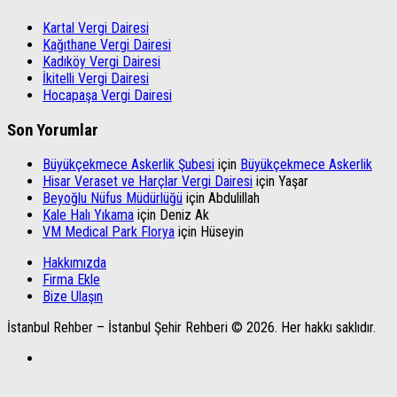
Kartal Vergi Dairesi
Kağıthane Vergi Dairesi
Kadıköy Vergi Dairesi
İkitelli Vergi Dairesi
Hocapaşa Vergi Dairesi
Son Yorumlar
Büyükçekmece Askerlik Şubesi
için
Büyükçekmece Askerlik
Hisar Veraset ve Harçlar Vergi Dairesi
için
Yaşar
Beyoğlu Nüfus Müdürlüğü
için
Abdulillah
Kale Halı Yıkama
için
Deniz Ak
VM Medical Park Florya
için
Hüseyin
Hakkımızda
Firma Ekle
Bize Ulaşın
İstanbul Rehber – İstanbul Şehir Rehberi © 2026. Her hakkı saklıdır.