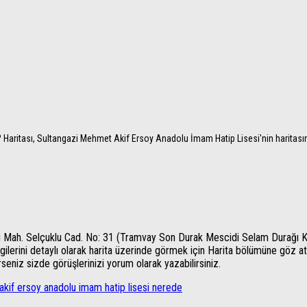
Haritası, Sultangazi Mehmet Akif Ersoy Anadolu İmam Hatip Lisesi'nin haritasını
i Mah. Selçuklu Cad. No: 31 (Tramvay Son Durak Mescidi Selam Durağı Kar
lerini detaylı olarak harita üzerinde görmek için Harita bölümüne göz atın
lerseniz sizde görüşlerinizi yorum olarak yazabilirsiniz.
kif ersoy anadolu imam hatip lisesi nerede