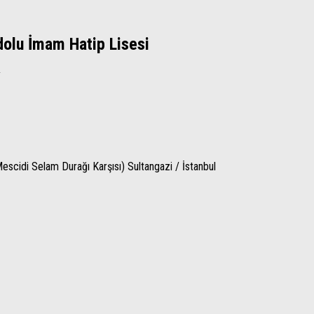
olu İmam Hatip Lisesi
y
escidi Selam Durağı Karşısı)
Sultangazi
/
İstanbul