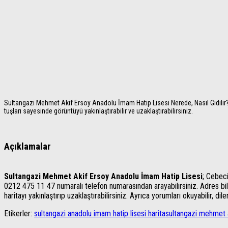
Sultangazi Mehmet Akif Ersoy Anadolu İmam Hatip Lisesi Nerede, Nasıl Gidilir? 
tuşları sayesinde görüntüyü yakınlaştırabilir ve uzaklaştırabilirsiniz.
Açıklamalar
Sultangazi Mehmet Akif Ersoy Anadolu İmam Hatip Lisesi
; Cebec
0212 475 11 47 numaralı telefon numarasından arayabilirsiniz. Adres bilgi
haritayı yakınlaştırıp uzaklaştırabilirsiniz. Ayrıca yorumları okuyabilir, di
Etikerler:
sultangazi anadolu imam hatip lisesi harita
sultangazi mehmet a