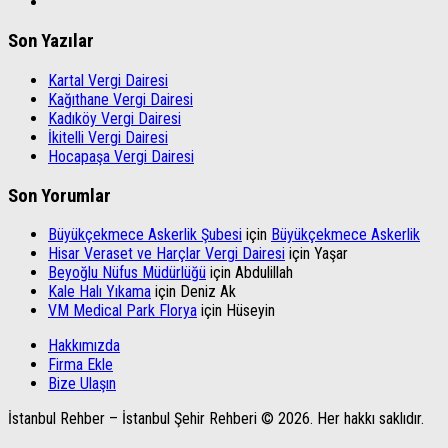
Son Yazılar
Kartal Vergi Dairesi
Kağıthane Vergi Dairesi
Kadıköy Vergi Dairesi
İkitelli Vergi Dairesi
Hocapaşa Vergi Dairesi
Son Yorumlar
Büyükçekmece Askerlik Şubesi
için
Büyükçekmece Askerlik
Hisar Veraset ve Harçlar Vergi Dairesi
için
Yaşar
Beyoğlu Nüfus Müdürlüğü
için
Abdulillah
Kale Halı Yıkama
için
Deniz Ak
VM Medical Park Florya
için
Hüseyin
Hakkımızda
Firma Ekle
Bize Ulaşın
İstanbul Rehber – İstanbul Şehir Rehberi © 2026. Her hakkı saklıdır.