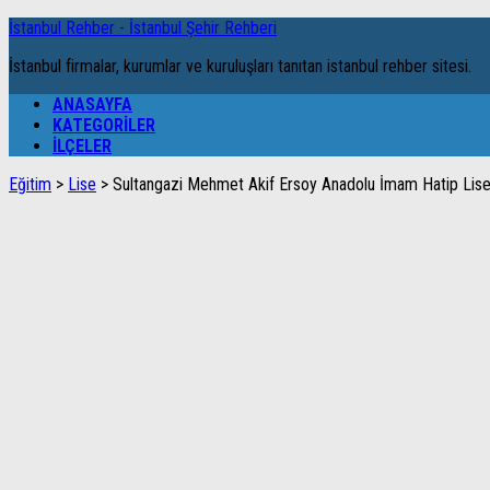
İstanbul Rehber - İstanbul Şehir Rehberi
İstanbul firmalar, kurumlar ve kuruluşları tanıtan istanbul rehber sitesi.
ANASAYFA
KATEGORILER
İLÇELER
Eğitim
>
Lise
>
Sultangazi Mehmet Akif Ersoy Anadolu İmam Hatip Lise