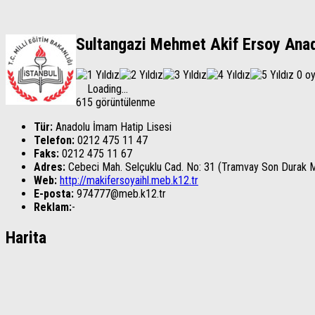
Sultangazi Mehmet Akif Ersoy Anad
0 o
Loading...
615 görüntülenme
Tür:
Anadolu İmam Hatip Lisesi
Telefon:
0212 475 11 47
Faks:
0212 475 11 67
Adres:
Cebeci Mah. Selçuklu Cad. No: 31 (Tramvay Son Durak M
Web:
http://makifersoyaihl.meb.k12.tr
E-posta:
974777@meb.k12.tr
Reklam:
-
Harita