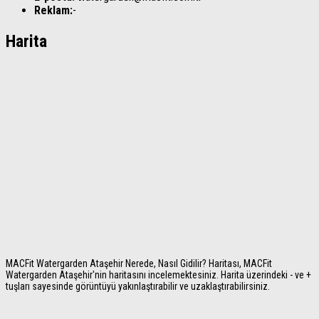
Reklam:
-
Harita
MACFit Watergarden Ataşehir Nerede, Nasıl Gidilir? Haritası, MACFit
Watergarden Ataşehir'nin haritasını incelemektesiniz. Harita üzerindeki - ve +
tuşları sayesinde görüntüyü yakınlaştırabilir ve uzaklaştırabilirsiniz.