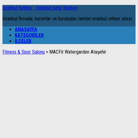
İstanbul Rehber - İstanbul Şehir Rehberi
İstanbul firmalar, kurumlar ve kuruluşları tanıtan istanbul rehber sitesi.
ANASAYFA
KATEGORILER
İLÇELER
Fitness & Spor Salonu
>
MACFit Watergarden Ataşehir