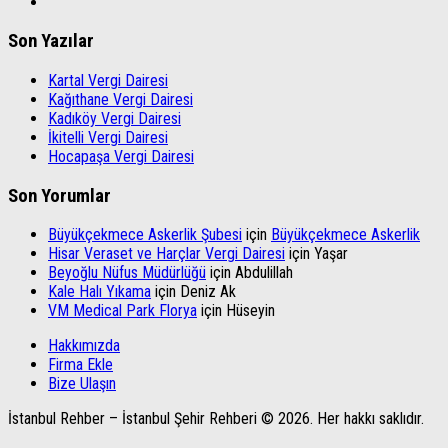
Son Yazılar
Kartal Vergi Dairesi
Kağıthane Vergi Dairesi
Kadıköy Vergi Dairesi
İkitelli Vergi Dairesi
Hocapaşa Vergi Dairesi
Son Yorumlar
Büyükçekmece Askerlik Şubesi
için
Büyükçekmece Askerlik
Hisar Veraset ve Harçlar Vergi Dairesi
için
Yaşar
Beyoğlu Nüfus Müdürlüğü
için
Abdulillah
Kale Halı Yıkama
için
Deniz Ak
VM Medical Park Florya
için
Hüseyin
Hakkımızda
Firma Ekle
Bize Ulaşın
İstanbul Rehber – İstanbul Şehir Rehberi © 2026. Her hakkı saklıdır.