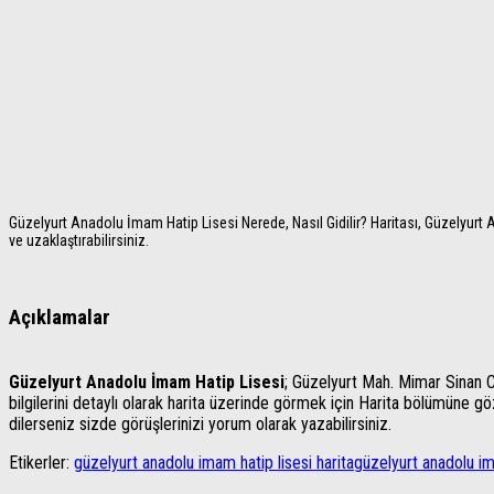
Güzelyurt Anadolu İmam Hatip Lisesi Nerede, Nasıl Gidilir? Haritası, Güzelyurt A
ve uzaklaştırabilirsiniz.
Açıklamalar
Güzelyurt Anadolu İmam Hatip Lisesi
; Güzelyurt Mah. Mimar Sinan C
bilgilerini detaylı olarak harita üzerinde görmek için Harita bölümüne göz a
dilerseniz sizde görüşlerinizi yorum olarak yazabilirsiniz.
Etikerler:
güzelyurt anadolu imam hatip lisesi harita
güzelyurt anadolu i