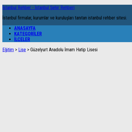
İstanbul Rehber - İstanbul Şehir Rehberi
İstanbul firmalar, kurumlar ve kuruluşları tanıtan istanbul rehber sitesi.
ANASAYFA
KATEGORILER
İLÇELER
Eğitim
>
Lise
>
Güzelyurt Anadolu İmam Hatip Lisesi