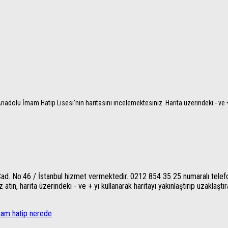
nadolu İmam Hatip Lisesi'nin haritasını incelemektesiniz. Harita üzerindeki - ve +
ad. No:46 / İstanbul hizmet vermektedir. 0212 854 35 25 numaralı telefo
tın, harita üzerindeki - ve + yı kullanarak haritayı yakınlaştırıp uzaklaştıra
mam hatip nerede