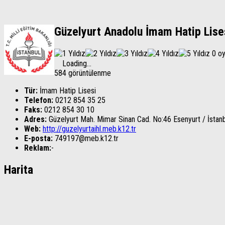
Güzelyurt Anadolu İmam Hatip Lise
0 o
Loading...
584 görüntülenme
Tür:
İmam Hatip Lisesi
Telefon:
0212 854 35 25
Faks:
0212 854 30 10
Adres:
Güzelyurt Mah. Mimar Sinan Cad. No:46
Esenyurt
/
İstan
Web:
http://guzelyurtaihl.meb.k12.tr
E-posta:
749197@meb.k12.tr
Reklam:
-
Harita