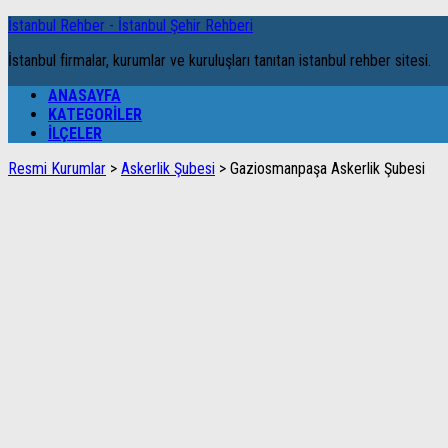
İstanbul Rehber - İstanbul Şehir Rehberi
İstanbul firmalar, kurumlar ve kuruluşları tanıtan istanbul rehber sitesi.
ANASAYFA
KATEGORILER
İLÇELER
Resmi Kurumlar
>
Askerlik Şubesi
>
Gaziosmanpaşa Askerlik Şubesi