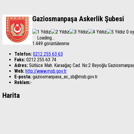
Gaziosmanpaşa Askerlik Şubesi
0 o
Loading...
1.449 görüntülenme
Telefon:
0212 255 63 63
Faks:
0212 255 63 74
Adres:
Sütlüce Mah. Karaağaç Cad. No:2 Beyoğlu Gaziosmanpaşa
Web:
http://www.msb.gov.tr
E-posta:
gaziosmanpasa_as_sb@msb.gov.tr
Reklam:
-
Harita