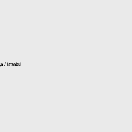
y
 / İstanbul