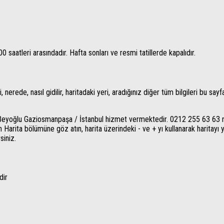
0 saatleri arasındadır. Hafta sonları ve resmi tatillerde kapalıdır.
erede, nasıl gidilir, haritadaki yeri, aradığınız diğer tüm bilgileri bu sayfa
Beyoğlu Gaziosmanpaşa / İstanbul hizmet vermektedir. 0212 255 63 63 
n Harita bölümüne göz atın, harita üzerindeki - ve + yı kullanarak haritayı ya
siniz.
dir