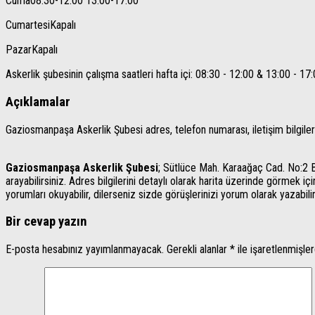
Cuma
08:30-12:00 13:00-17.00
Cumartesi
Kapalı
Pazar
Kapalı
Askerlik şubesinin çalışma saatleri hafta içi: 08:30 - 12:00 & 13:00 - 17:0
Açıklamalar
Gaziosmanpaşa Askerlik Şubesi adres, telefon numarası, iletişim bilgileri, n
Gaziosmanpaşa Askerlik Şubesi
; Sütlüce Mah. Karaağaç Cad. No:2 
arayabilirsiniz. Adres bilgilerini detaylı olarak harita üzerinde görmek içi
yorumları okuyabilir, dilerseniz sizde görüşlerinizi yorum olarak yazabilir
Bir cevap yazın
E-posta hesabınız yayımlanmayacak.
Gerekli alanlar
*
ile işaretlenmişler