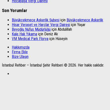
Hocapaşa Vergi Dairesi
Son Yorumlar
Büyükçekmece Askerlik Şubesi
için
Büyükçekmece Askerlik
Hisar Veraset ve Harçlar Vergi Dairesi
için
Yaşar
Beyoğlu Nüfus Müdürlüğü
için
Abdulillah
Kale Halı Yıkama
için
Deniz Ak
VM Medical Park Florya
için
Hüseyin
Hakkımızda
Firma Ekle
Bize Ulaşın
İstanbul Rehber – İstanbul Şehir Rehberi © 2026. Her hakkı saklıdır.