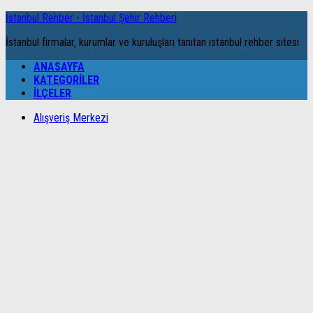
İstanbul Rehber - İstanbul Şehir Rehberi
İstanbul firmalar, kurumlar ve kuruluşları tanıtan istanbul rehber sitesi.
ANASAYFA
KATEGORILER
İLÇELER
Alışveriş Merkezi