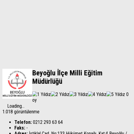
Beyoğlu İlçe Milli Eğitim
Müdürlüğü
0
oy
Loading...
1.018 görüntülenme
Telefon:
0212 293 63 64
Faks:
-
Adres:
İstiklal Cad. No:133 Hükümet Konağı, Kat:4 Beyoğlu /