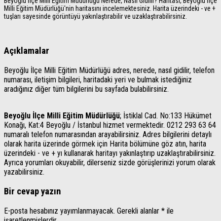
Beyoğlu İlçe Milli Eğitim Müdürlüğü Nerede, Nasıl Gidilir? Haritası, Beyoğlu İlçe
Milli Eğitim Müdürlüğü'nin haritasını incelemektesiniz. Harita üzerindeki - ve +
tuşları sayesinde görüntüyü yakınlaştırabilir ve uzaklaştırabilirsiniz.
Açıklamalar
Beyoğlu İlçe Milli Eğitim Müdürlüğü adres, nerede, nasıl gidilir, telefon
numarası, iletişim bilgileri, haritadaki yeri ve bulmak istediğiniz
aradığınız diğer tüm bilgilerini bu sayfada bulabilirsiniz.
Beyoğlu İlçe Milli Eğitim Müdürlüğü
; İstiklal Cad. No:133 Hükümet
Konağı, Kat:4 Beyoğlu / İstanbul hizmet vermektedir. 0212 293 63 64
numaralı telefon numarasından arayabilirsiniz. Adres bilgilerini detaylı
olarak harita üzerinde görmek için Harita bölümüne göz atın, harita
üzerindeki - ve + yı kullanarak haritayı yakınlaştırıp uzaklaştırabilirsiniz.
Ayrıca yorumları okuyabilir, dilerseniz sizde görüşlerinizi yorum olarak
yazabilirsiniz.
Bir cevap yazın
E-posta hesabınız yayımlanmayacak.
Gerekli alanlar
*
ile
işaretlenmişlerdir