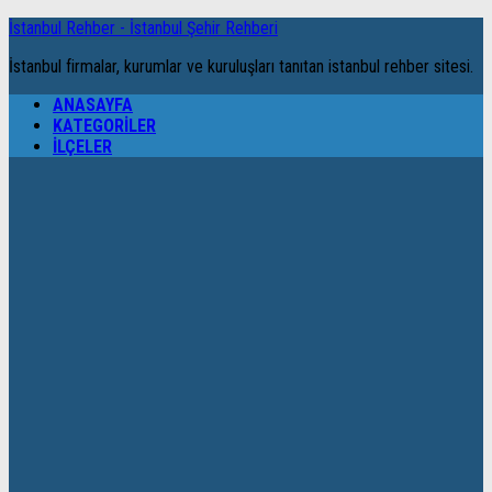
İstanbul Rehber - İstanbul Şehir Rehberi
İstanbul firmalar, kurumlar ve kuruluşları tanıtan istanbul rehber sitesi.
ANASAYFA
KATEGORILER
İLÇELER