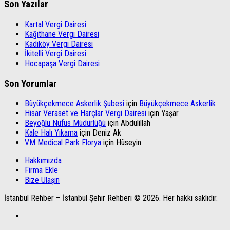
Son Yazılar
Kartal Vergi Dairesi
Kağıthane Vergi Dairesi
Kadıköy Vergi Dairesi
İkitelli Vergi Dairesi
Hocapaşa Vergi Dairesi
Son Yorumlar
Büyükçekmece Askerlik Şubesi
için
Büyükçekmece Askerlik
Hisar Veraset ve Harçlar Vergi Dairesi
için
Yaşar
Beyoğlu Nüfus Müdürlüğü
için
Abdulillah
Kale Halı Yıkama
için
Deniz Ak
VM Medical Park Florya
için
Hüseyin
Hakkımızda
Firma Ekle
Bize Ulaşın
İstanbul Rehber – İstanbul Şehir Rehberi © 2026. Her hakkı saklıdır.