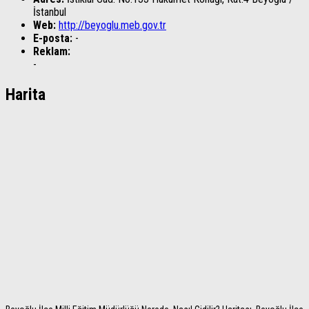
İstanbul
Web:
http://beyoglu.meb.gov.tr
E-posta:
-
Reklam:
-
Harita