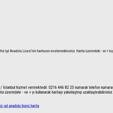
vhiz Işıl Anadolu Lisesi'nin haritasını incelemektesiniz. Harita üzerindeki - ve + tu
 İstanbul hizmet vermektedir. 0216 446 82 25 numaralı telefon numarasınd
 üzerindeki - ve + yı kullanarak haritayı yakınlaştırıp uzaklaştırabilirsiniz.
z ışıl anadolu lisesi harita