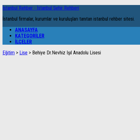
İstanbul Rehber - İstanbul Şehir Rehberi
İstanbul firmalar, kurumlar ve kuruluşları tanıtan istanbul rehber sitesi.
ANASAYFA
KATEGORILER
İLÇELER
Eğitim
>
Lise
>
Behiye Dr.Nevhiz Işıl Anadolu Lisesi