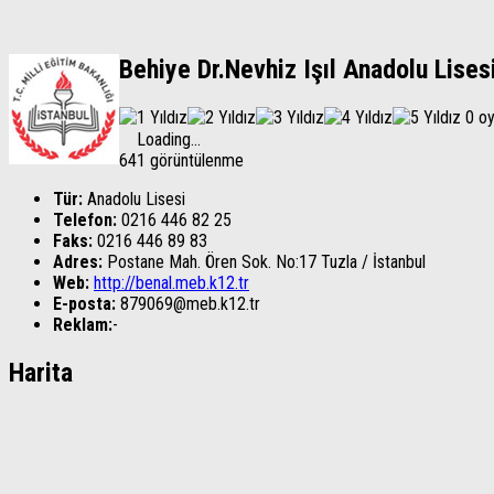
Behiye Dr.Nevhiz Işıl Anadolu Lises
0 o
Loading...
641 görüntülenme
Tür:
Anadolu Lisesi
Telefon:
0216 446 82 25
Faks:
0216 446 89 83
Adres:
Postane Mah. Ören Sok. No:17
Tuzla
/
İstanbul
Web:
http://benal.meb.k12.tr
E-posta:
879069@meb.k12.tr
Reklam:
-
Harita