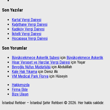
Son Yazılar
Kartal Vergi Dairesi
Kağıthane Vergi Dairesi
Kadıköy Vergi Dairesi
İkitelli Vergi Dairesi
Hocapaşa Vergi Dairesi
Son Yorumlar
Büyükçekmece Askerlik Şubesi
için
Büyükçekmece Askerlik
Hisar Veraset ve Harçlar Vergi Dairesi
için
Yaşar
Beyoğlu Nüfus Müdürlüğü
için
Abdulillah
Kale Halı Yıkama
için
Deniz Ak
VM Medical Park Florya
için
Hüseyin
Hakkımızda
Firma Ekle
Bize Ulaşın
İstanbul Rehber – İstanbul Şehir Rehberi © 2026. Her hakkı saklıdır.