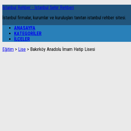
İstanbul Rehber - İstanbul Şehir Rehberi
İstanbul firmalar, kurumlar ve kuruluşları tanıtan istanbul rehber sitesi.
ANASAYFA
KATEGORILER
İLÇELER
Eğitim
>
Lise
>
Bakırköy Anadolu İmam Hatip Lisesi