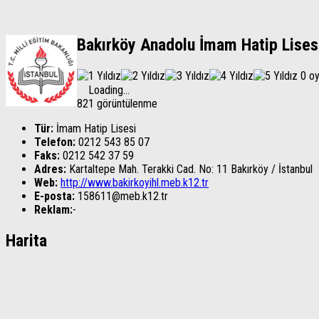
Bakırköy Anadolu İmam Hatip Lises
0 o
Loading...
821 görüntülenme
Tür:
İmam Hatip Lisesi
Telefon:
0212 543 85 07
Faks:
0212 542 37 59
Adres:
Kartaltepe Mah. Terakki Cad. No: 11
Bakırköy
/
İstanbul
Web:
http://www.bakirkoyihl.meb.k12.tr
E-posta:
158611@meb.k12.tr
Reklam:
-
Harita