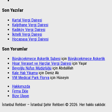
Son Yazılar
Kartal Vergi Dairesi
Kağıthane Vergi Dairesi
Kadıköy Vergi Dairesi
İkitelli Vergi Dairesi
Hocapaşa Vergi Dairesi
Son Yorumlar
Büyükçekmece Askerlik Şubesi
için
Büyükçekmece Askerlik
Hisar Veraset ve Harçlar Vergi Dairesi
için
Yaşar
Beyoğlu Nüfus Müdürlüğü
için
Abdulillah
Kale Halı Yıkama
için
Deniz Ak
VM Medical Park Florya
için
Hüseyin
Hakkımızda
Firma Ekle
Bize Ulaşın
İstanbul Rehber – İstanbul Şehir Rehberi © 2026. Her hakkı saklıdır.