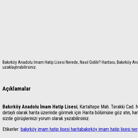
Bakırköy Anadolu İmam Hatip Lisesi Nerede, Nasıl Gidilir? Haritası, Bakırköy Ana
uzaklaştırabilirsiniz.
Açıklamalar
Bakırköy Anadolu İmam Hatip Lisesi
; Kartaltepe Mah. Terakki Cad. N
detaylı olarak harita üzerinde görmek için Harita bölümüne göz atın, harita
sizde görüşlerinizi yorum olarak yazabilirsiniz.
Etikerler:
bakırköy imam hatip lisesi harita
bakırköy imam hatip lisesi ne