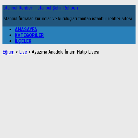
İstanbul Rehber - İstanbul Şehir Rehberi
İstanbul firmalar, kurumlar ve kuruluşları tanıtan istanbul rehber sitesi.
ANASAYFA
KATEGORILER
İLÇELER
Eğitim
>
Lise
>
Ayazma Anadolu İmam Hatip Lisesi