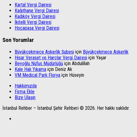
Kartal Vergi Dairesi
Kağıthane Vergi Dairesi
Kadıköy Vergi Dairesi
İkitelli Vergi Dairesi
Hocapaşa Vergi Dairesi
Son Yorumlar
Büyükçekmece Askerlik Şubesi
için
Büyükçekmece Askerlik
Hisar Veraset ve Harçlar Vergi Dairesi
için
Yaşar
Beyoğlu Nüfus Müdürlüğü
için
Abdulillah
Kale Halı Yıkama
için
Deniz Ak
VM Medical Park Florya
için
Hüseyin
Hakkımızda
Firma Ekle
Bize Ulaşın
İstanbul Rehber – İstanbul Şehir Rehberi © 2026. Her hakkı saklıdır.