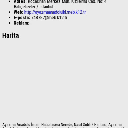
Adres:
Kocasinan Merkez Mah. Kızılelma Cad. No: 4
Bahçelievler
/
İstanbul
Web:
http://ayazmaanadoluihl.meb.k12.tr
E-posta:
748787@meb.k12.tr
Reklam:
-
Harita
Ayazma Anadolu İmam Hatip Lisesi Nerede, Nasıl Gidilir? Haritası, Ayazma