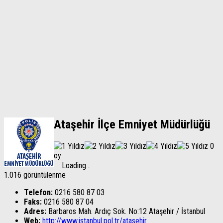
Ataşehir İlçe Emniyet Müdürlüğü
0
oy
Loading...
1.016 görüntülenme
Telefon:
0216 580 87 03
Faks:
0216 580 87 04
Adres:
Barbaros Mah. Ardıç Sok. No:12 Ataşehir / İstanbul
Web:
http://www.istanbul.pol.tr/atasehir