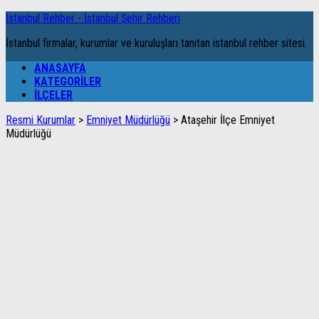
İstanbul Rehber - İstanbul Şehir Rehberi
İstanbul firmalar, kurumlar ve kuruluşları tanıtan istanbul rehber sitesi.
ANASAYFA
KATEGORILER
İLÇELER
Resmi Kurumlar
>
Emniyet Müdürlüğü
>
Ataşehir İlçe Emniyet
Müdürlüğü