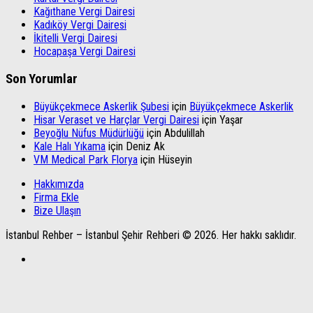
Kağıthane Vergi Dairesi
Kadıköy Vergi Dairesi
İkitelli Vergi Dairesi
Hocapaşa Vergi Dairesi
Son Yorumlar
Büyükçekmece Askerlik Şubesi
için
Büyükçekmece Askerlik
Hisar Veraset ve Harçlar Vergi Dairesi
için
Yaşar
Beyoğlu Nüfus Müdürlüğü
için
Abdulillah
Kale Halı Yıkama
için
Deniz Ak
VM Medical Park Florya
için
Hüseyin
Hakkımızda
Firma Ekle
Bize Ulaşın
İstanbul Rehber – İstanbul Şehir Rehberi © 2026. Her hakkı saklıdır.