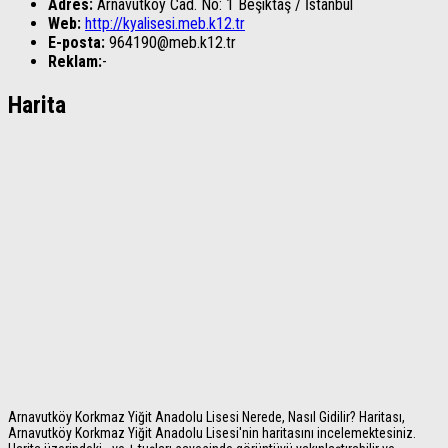
Adres:
Arnavutköy Cad. No: 1
Beşiktaş
/
İstanbul
Web:
http://kyalisesi.meb.k12.tr
E-posta:
964190@meb.k12.tr
Reklam:
-
Harita
Arnavutköy Korkmaz Yiğit Anadolu Lisesi Nerede, Nasıl Gidilir? Haritası,
Arnavutköy Korkmaz Yiğit Anadolu Lisesi'nin haritasını incelemektesiniz.