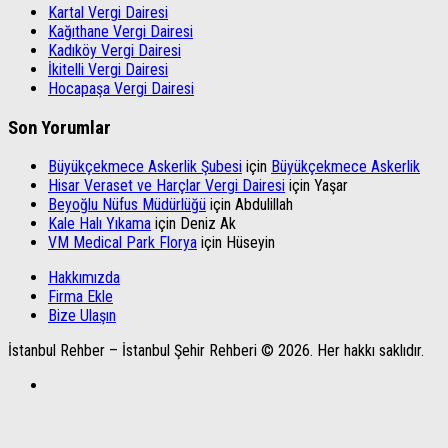
Kartal Vergi Dairesi
Kağıthane Vergi Dairesi
Kadıköy Vergi Dairesi
İkitelli Vergi Dairesi
Hocapaşa Vergi Dairesi
Son Yorumlar
Büyükçekmece Askerlik Şubesi
için
Büyükçekmece Askerlik
Hisar Veraset ve Harçlar Vergi Dairesi
için
Yaşar
Beyoğlu Nüfus Müdürlüğü
için
Abdulillah
Kale Halı Yıkama
için
Deniz Ak
VM Medical Park Florya
için
Hüseyin
Hakkımızda
Firma Ekle
Bize Ulaşın
İstanbul Rehber – İstanbul Şehir Rehberi © 2026. Her hakkı saklıdır.