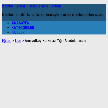
İstanbul Rehber - İstanbul Şehir Rehberi
İstanbul firmalar, kurumlar ve kuruluşları tanıtan istanbul rehber sitesi.
ANASAYFA
KATEGORILER
İLÇELER
Eğitim
>
Lise
>
Arnavutköy Korkmaz Yiğit Anadolu Lisesi