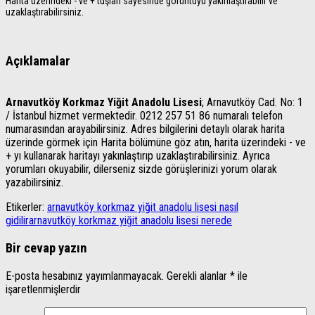
Harita üzerindeki - ve + tuşları sayesinde görüntüyü yakınlaştırabilir ve
uzaklaştırabilirsiniz.
Açıklamalar
Arnavutköy Korkmaz Yiğit Anadolu Lisesi
; Arnavutköy Cad. No: 1
/ İstanbul hizmet vermektedir. 0212 257 51 86 numaralı telefon
numarasından arayabilirsiniz. Adres bilgilerini detaylı olarak harita
üzerinde görmek için Harita bölümüne göz atın, harita üzerindeki - ve
+ yı kullanarak haritayı yakınlaştırıp uzaklaştırabilirsiniz. Ayrıca
yorumları okuyabilir, dilerseniz sizde görüşlerinizi yorum olarak
yazabilirsiniz.
Etikerler:
arnavutköy korkmaz yiğit anadolu lisesi nasıl
gidilir
arnavutköy korkmaz yiğit anadolu lisesi nerede
Bir cevap yazın
E-posta hesabınız yayımlanmayacak.
Gerekli alanlar
*
ile
işaretlenmişlerdir