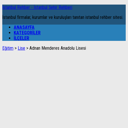
İstanbul Rehber - İstanbul Şehir Rehberi
İstanbul firmalar, kurumlar ve kuruluşları tanıtan istanbul rehber sitesi.
ANASAYFA
KATEGORILER
İLÇELER
Eğitim
>
Lise
>
Adnan Menderes Anadolu Lisesi