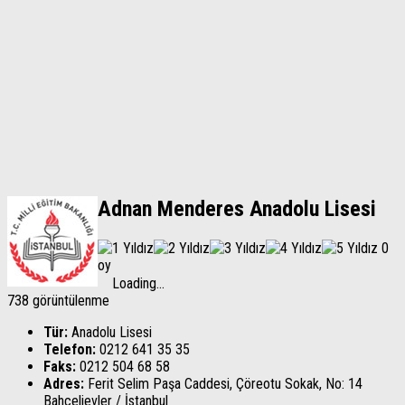
Adnan Menderes Anadolu Lisesi
0
oy
Loading...
738 görüntülenme
Tür:
Anadolu Lisesi
Telefon:
0212 641 35 35
Faks:
0212 504 68 58
Adres:
Ferit Selim Paşa Caddesi, Çöreotu Sokak, No: 14
Bahçelievler
/
İstanbul