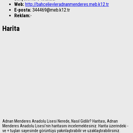
Web:
http://bahcelievleradnanmenderes.meb.k12.tr
E-posta:
344469@meb.k12.tr
Reklam:
-
Harita
Adnan Menderes Anadolu Lisesi Nerede, Nasıl Gidilir? Haritası, Adnan
Menderes Anadolu Lisesi'nin haritasını incelemektesiniz. Harita üzerindeki -
ve + tuşları sayesinde görüntüyü yakınlaştırabilir ve uzaklaştırabilirsiniz.