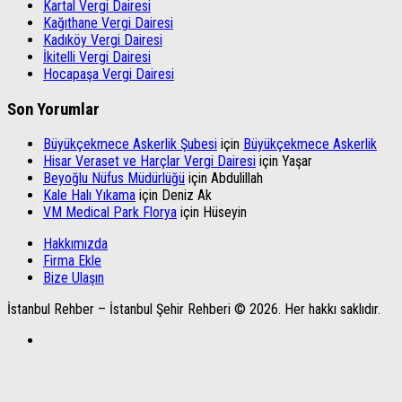
Kartal Vergi Dairesi
Kağıthane Vergi Dairesi
Kadıköy Vergi Dairesi
İkitelli Vergi Dairesi
Hocapaşa Vergi Dairesi
Son Yorumlar
Büyükçekmece Askerlik Şubesi
için
Büyükçekmece Askerlik
Hisar Veraset ve Harçlar Vergi Dairesi
için
Yaşar
Beyoğlu Nüfus Müdürlüğü
için
Abdulillah
Kale Halı Yıkama
için
Deniz Ak
VM Medical Park Florya
için
Hüseyin
Hakkımızda
Firma Ekle
Bize Ulaşın
İstanbul Rehber – İstanbul Şehir Rehberi © 2026. Her hakkı saklıdır.