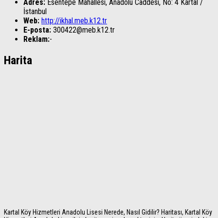
Adres:
Esentepe Mahallesi, Anadolu Caddesi, No: 4
Kartal
/
İstanbul
Web:
http://ikhal.meb.k12.tr
E-posta:
300422@meb.k12.tr
Reklam:
-
Harita
Kartal Köy Hizmetleri Anadolu Lisesi Nerede, Nasıl Gidilir? Haritası, Kartal Köy