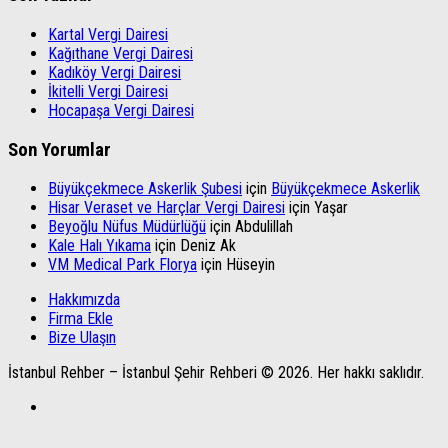
Kartal Vergi Dairesi
Kağıthane Vergi Dairesi
Kadıköy Vergi Dairesi
İkitelli Vergi Dairesi
Hocapaşa Vergi Dairesi
Son Yorumlar
Büyükçekmece Askerlik Şubesi
için
Büyükçekmece Askerlik
Hisar Veraset ve Harçlar Vergi Dairesi
için
Yaşar
Beyoğlu Nüfus Müdürlüğü
için
Abdulillah
Kale Halı Yıkama
için
Deniz Ak
VM Medical Park Florya
için
Hüseyin
Hakkımızda
Firma Ekle
Bize Ulaşın
İstanbul Rehber – İstanbul Şehir Rehberi © 2026. Her hakkı saklıdır.