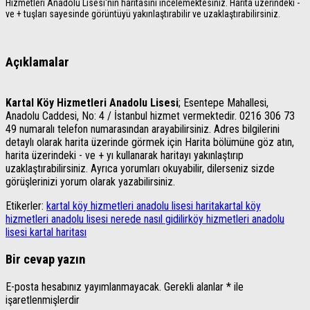
Hizmetleri Anadolu Lisesi'nin haritasını incelemektesiniz. Harita üzerindeki -
ve + tuşları sayesinde görüntüyü yakınlaştırabilir ve uzaklaştırabilirsiniz.
Açıklamalar
Kartal Köy Hizmetleri Anadolu Lisesi
; Esentepe Mahallesi,
Anadolu Caddesi, No: 4 / İstanbul hizmet vermektedir. 0216 306 73
49 numaralı telefon numarasından arayabilirsiniz. Adres bilgilerini
detaylı olarak harita üzerinde görmek için Harita bölümüne göz atın,
harita üzerindeki - ve + yı kullanarak haritayı yakınlaştırıp
uzaklaştırabilirsiniz. Ayrıca yorumları okuyabilir, dilerseniz sizde
görüşlerinizi yorum olarak yazabilirsiniz.
Etikerler:
kartal köy hizmetleri anadolu lisesi harita
kartal köy
hizmetleri anadolu lisesi nerede nasıl gidilir
köy hizmetleri anadolu
lisesi kartal haritası
Bir cevap yazın
E-posta hesabınız yayımlanmayacak.
Gerekli alanlar
*
ile
işaretlenmişlerdir