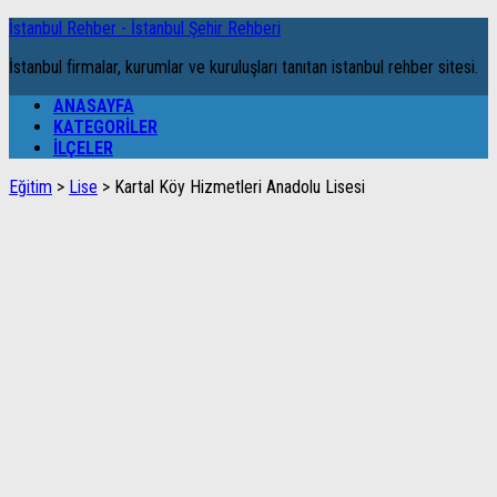
İstanbul Rehber - İstanbul Şehir Rehberi
İstanbul firmalar, kurumlar ve kuruluşları tanıtan istanbul rehber sitesi.
ANASAYFA
KATEGORILER
İLÇELER
Eğitim
>
Lise
>
Kartal Köy Hizmetleri Anadolu Lisesi