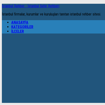
İstanbul Rehber - İstanbul Şehir Rehberi
İstanbul firmalar, kurumlar ve kuruluşları tanıtan istanbul rehber sitesi.
ANASAYFA
KATEGORILER
İLÇELER