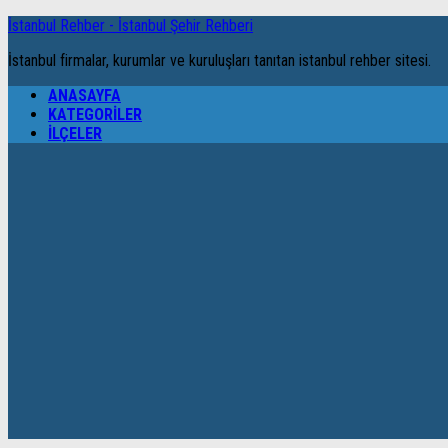
İstanbul Rehber - İstanbul Şehir Rehberi
İstanbul firmalar, kurumlar ve kuruluşları tanıtan istanbul rehber sitesi.
ANASAYFA
KATEGORILER
İLÇELER