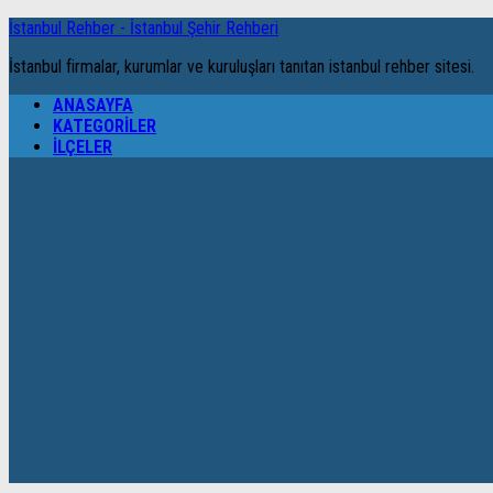
İstanbul Rehber - İstanbul Şehir Rehberi
İstanbul firmalar, kurumlar ve kuruluşları tanıtan istanbul rehber sitesi.
ANASAYFA
KATEGORILER
İLÇELER